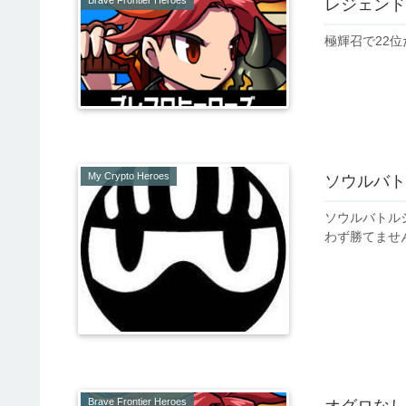
レジェンド
極輝召で22
My Crypto Heroes
ソウルバト
ソウルバトル
わず勝てませ
Brave Frontier Heroes
オグロなし