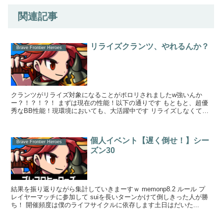
関連記事
リライズクランツ、やれるんか？
Brave Frontier Heroes
クランツがリライズ対象になることがポロリされましたw強いんか
ー？！？！？！ まずは現在の性能！以下の通りです もともと、超優
秀なBB性能！現環境においても、大活躍中です リライズしなくても
有能なので、再販で買うの...
個人イベント【遅く倒せ！】シー
Brave Frontier Heroes
ズン30
結果を振り返りながら集計していきまーすｗ memonp8.2 ルール プ
レイヤーマッチに参加して suiを長いターンかけて倒しきった人が勝
ち！ 開催頻度は僕のライフサイクルに依存します土日はだいた...