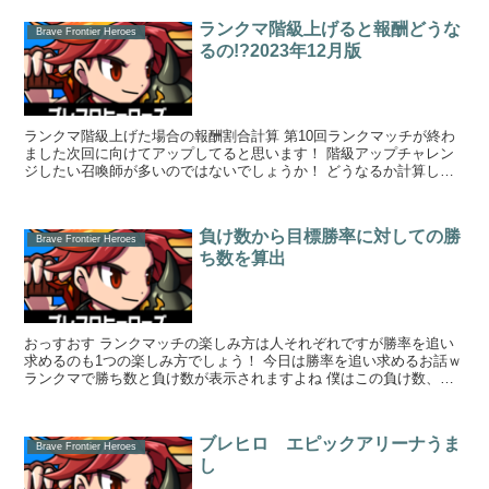
ランクマ階級上げると報酬どうな
Brave Frontier Heroes
るの!?2023年12月版
ランクマ階級上げた場合の報酬割合計算 第10回ランクマッチが終わ
ました次回に向けてアップしてると思います！ 階級アップチャレン
ジしたい召喚師が多いのではないでしょうか！ どうなるか計算しま
した！ｗ 着地Teirでデ...
負け数から目標勝率に対しての勝
Brave Frontier Heroes
ち数を算出
おっすおす ランクマッチの楽しみ方は人それぞれですが勝率を追い
求めるのも1つの楽しみ方でしょう！ 今日は勝率を追い求めるお話ｗ
ランクマで勝ち数と負け数が表示されますよね 僕はこの負け数、か
ら、勝ち数の目標...
ブレヒロ エピックアリーナうま
Brave Frontier Heroes
し