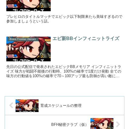
ブレヒロのタイトルマッチでエピック以下制限来たら美味すぎるので
参加しましょうという話。
エピ新BBインフィニットライズ
Brave Frontier Heroes
先日の公式配信で発表されたエピックBBメモリア インフィニットラ
イズ 味方が戦闘不能後の行動時、100%の確率で1度だけ発動 全ての
味方の行動値を100%の確率で70～100アップ最も防御が高い敵に
185%のダメ...
育成スケジュールの整理
BFH秘密クラブ（仮）