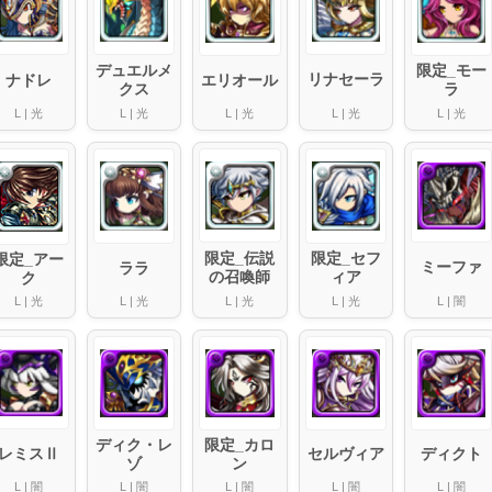
デュエルメ
限定_モー
リナセーラ
ナドレ
エリオール
クス
ラ
L
|
光
L
|
光
L
|
光
L
|
光
L
|
光
限定_伝説
限定_セフ
限定_アー
ミーファ
ララ
の召喚師
ィア
ク
L
|
光
L
|
闇
L
|
光
L
|
光
L
|
光
ディク・レ
限定_カロ
レミスⅡ
セルヴィア
ディクト
ゾ
ン
L
|
闇
L
|
闇
L
|
闇
L
|
闇
L
|
闇