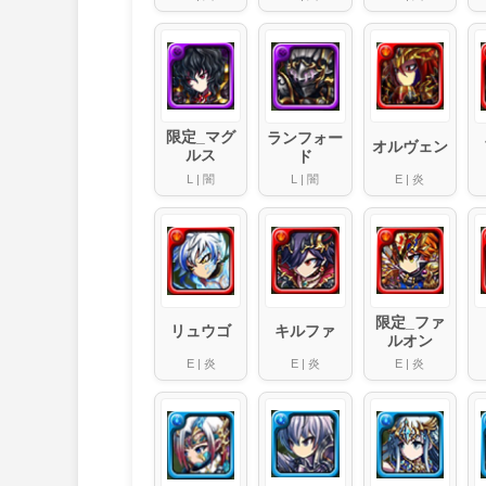
限定_マグ
ランフォー
オルヴェン
ルス
ド
L
|
闇
E
|
炎
L
|
闇
限定_ファ
キルファ
リュウゴ
ルオン
E
|
炎
E
|
炎
E
|
炎