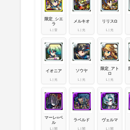
限定_シエ
リリスΩ
メルキオ
ラ
L
|
光
L
|
雷
L
|
光
限定_アト
ソウヤ
イオニア
ロ
L
|
光
L
|
光
L
|
光
マーレ=ベ
ヴェルマ
ラベルド
ル
L
|
闇
L
|
闇
L
|
闇