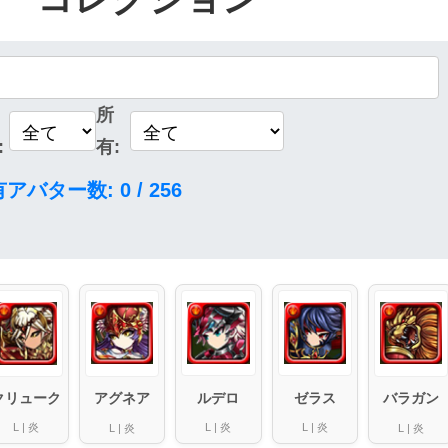
所
:
有:
有アバター数:
0
/
256
ルデロ
ゼラス
アグネア
バラガン
クリューク
L
|
炎
L
|
炎
L
|
炎
L
|
炎
L
|
炎