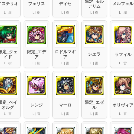
限定_モル
ディセ
メルフェル
イステリオ
フェリス
デリム
L
|
樹
L
|
樹
L
|
樹
L
|
樹
L
|
樹
限定_クェ
ロドルマギ
限定_エデ
シエラ
ラフィル
イド
ア
ア
L
|
雷
L
|
樹
L
|
樹
L
|
雷
L
|
雷
限定_ベイ
限定_エゼ
レンジ
マーロ
オリヴィア
オルグ
ル
L
|
雷
L
|
雷
L
|
雷
L
|
雷
L
|
雷