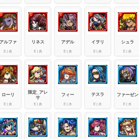
イヲリ
リネス
シュラ
アルファ
アデル
E
|
炎
E
|
炎
E
|
炎
E
|
炎
E
|
炎
限定_アレ
テスラ
ファーゼン
ローリ
フィー
サ
E
|
水
E
|
炎
E
|
炎
E
|
水
E
|
水