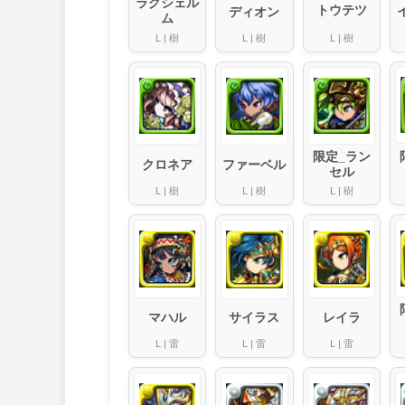
ラグシェル
トウテツ
ディオン
ム
L
|
樹
L
|
樹
L
|
樹
限定_ラン
クロネア
ファーベル
セル
L
|
樹
L
|
樹
L
|
樹
マハル
レイラ
サイラス
L
|
雷
L
|
雷
L
|
雷