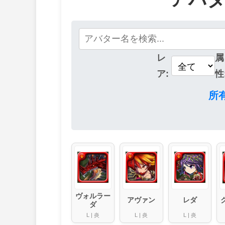
レ
属
ア:
性
所
ヴォルラー
アヴァン
レダ
ダ
L
|
炎
L
|
炎
L
|
炎