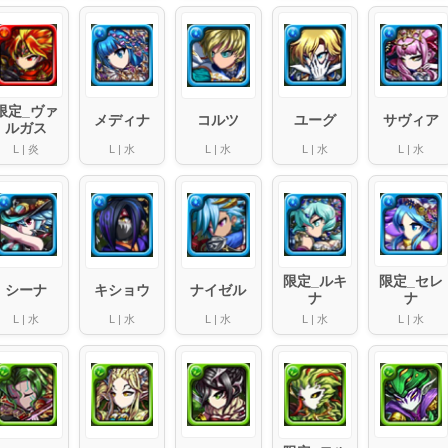
限定_ヴァ
メディナ
ユーグ
サヴィア
コルツ
ルガス
L
|
炎
L
|
水
L
|
水
L
|
水
L
|
水
限定_セレ
限定_ルキ
シーナ
キショウ
ナイゼル
ナ
ナ
L
|
水
L
|
水
L
|
水
L
|
水
L
|
水