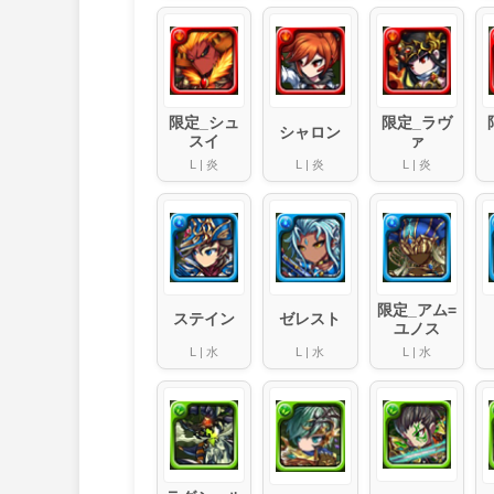
限定_シュ
限定_ラヴ
シャロン
スイ
ァ
L
|
炎
L
|
炎
L
|
炎
限定_アム=
ステイン
ゼレスト
ユノス
L
|
水
L
|
水
L
|
水