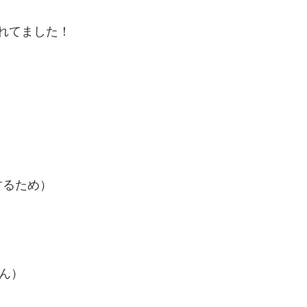
されてました！
するため）
さん）