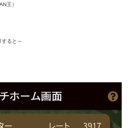
AN王）
算すると～