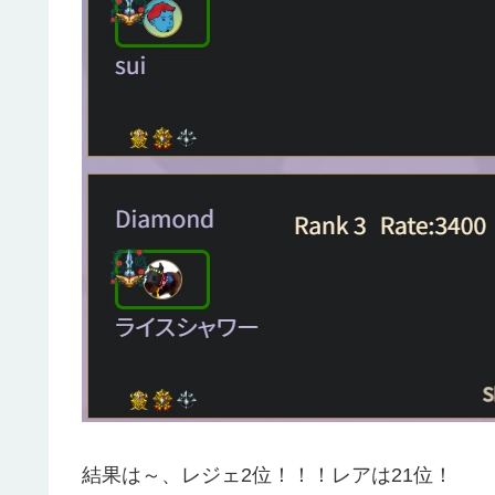
結果は～、レジェ2位！！！レアは21位！