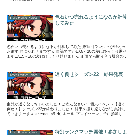
185%のダメ...
色石いつ売れるようになるか計算
Brave Frontier Heroes
してみた
色石いつ売れるようになるか計算してみた 第15回ランクマが終わっ
たます おつかれさまですｗ 自論ですがEX5～10の差はひっくり返せ
ますEX15～20の差はひっくり返せません 正面から殴り合う場合の話
ね！ 全...
遅く倒せシーズン22 結果発表
Brave Frontier Heroes
集計が遅くなっちゃいました！ごめんなさい！ 個人イベント【遅く
倒せ！】シーズン22が終わりました！ 結果を振り返りながら集計し
ていきまーすｗ (memomp6.7k) ルール プレイヤーマッチに参加して
...
特別ランクマッチ開催！参加しよ
Brave Frontier Heroes