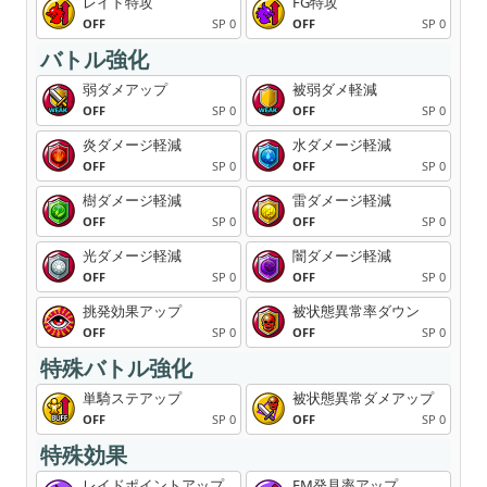
レイド特攻
FG特攻
OFF
SP 0
OFF
SP 0
バトル強化
弱ダメアップ
被弱ダメ軽減
OFF
SP 0
OFF
SP 0
炎ダメージ軽減
水ダメージ軽減
OFF
SP 0
OFF
SP 0
樹ダメージ軽減
雷ダメージ軽減
OFF
SP 0
OFF
SP 0
光ダメージ軽減
闇ダメージ軽減
OFF
SP 0
OFF
SP 0
挑発効果アップ
被状態異常率ダウン
OFF
SP 0
OFF
SP 0
特殊バトル強化
単騎ステアップ
被状態異常ダメアップ
OFF
SP 0
OFF
SP 0
特殊効果
レイドポイントアップ
FM発見率アップ