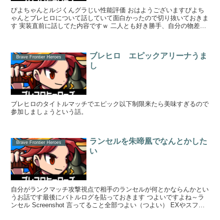
ぴよちゃんとルジくんグラじい性能評価 おはようございますぴよち
ゃんとブレヒロについて話していて面白かったので切り抜いておきま
す 実装直前に話してた内容ですｗ 二人とも好き勝手、自分の物差し
で評価していますｗネタ回だと思っ...
ブレヒロ エピックアリーナうま
Brave Frontier Heroes
し
ブレヒロのタイトルマッチでエピック以下制限来たら美味すぎるので
参加しましょうという話。
ランセルを朱啼凰でなんとかした
Brave Frontier Heroes
い
自分がランクマッチ攻撃視点で相手のランセルが何とかならんかとい
うお話です最後にバトルログを貼っておきます つよいですよね～ラ
ンセル Screenshot 言ってること全部つよい（つよい） EXやスフィ
ア的な...