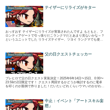
テイザーにリライズがキター
Brave Frontier Heroes
おっすおす テイザーにリライズが実装されたんですよ もともと、フ
ロンティアゲートで引っ張りだこランクマだとあまり見ないかな～？
というユニットでした リライズテイザー、ツヨイ ランクマでも使
い...
父の日クエストチェッカー
Brave Frontier Heroes
ブレヒロで父の日クエスト実装決定！2025年6年14日〜15日、0:00〜
23:59の2日限定です！ クエスト周回するかどうか検討するのに電卓
を叩くのが面倒で作りました！だいたいどれくらいウマいのかがわか
ります 計算条件消費体...
中止：イベント「アートスキル妄
Brave Frontier Heroes
想」