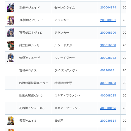
罪剣神ジェイド
ゼーレクライム
200004374
2026-
月導神妃アリシア
アランカー
200009631
2026-
冥異剣武ネヴィロ
アランカー
200008690
2026-
緋法妖神シェリー
ルシードダガー
300016638
2026-
煉獄神ミューゼ
ルシードダガー
300026032
2026-
雷弓神ロクス
ライジングノヴァ
40320088
2026-
錬壊の翠法司ルーリー
神輝龍の絶牙
300018433
2026-
幽剋の羅侠ゼクウ
スキア・フラメント
400008525
2026-
死魄神ミゾ＝ドルテ
スキア・フラメント
400008114
2026-
天雷神エイミ
巌焔牙
200036814
2026-