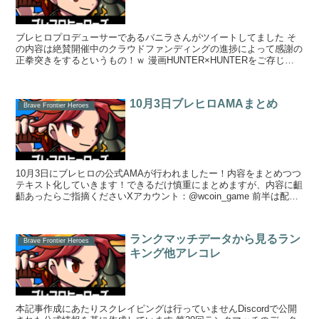
ブレヒロプロデューサーであるバニラさんがツイートしてました そ
の内容は絶賛開催中のクラウドファンディングの進捗によって感謝の
正拳突きをするというもの！ｗ 漫画HUNTER×HUNTERをご存じの
方は聞いたことがある...
10月3日ブレヒロAMAまとめ
Brave Frontier Heroes
10月3日にブレヒロの公式AMAが行われましたー！内容をまとめつつ
テキスト化していきます！できるだけ慎重にまとめますが、内容に齟
齬あったらご指摘くださいXアカウント：@wcoin_game 前半は配信
時系列を無視して、項目ごとにまと...
ランクマッチデータから見るラン
Brave Frontier Heroes
キング他アレコレ
本記事作成にあたりスクレイピングは行っていませんDiscordで公開