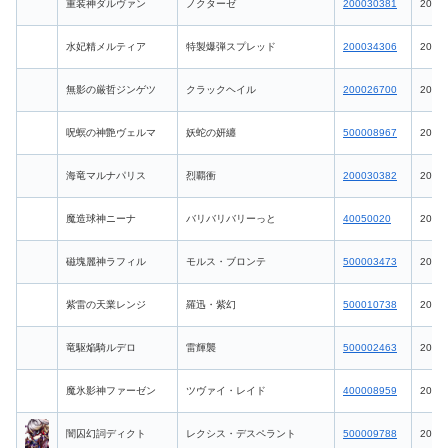
重装神ダルヴァン
ノクターゼ
200030381
2026-
水妃精メルティア
特製爆弾スプレッド
200034306
2026-
無影の厳哲ジンゲツ
クラックヘイル
200026700
2026-
呪螟の神艶ヴェルマ
妖蛇の妍纏
500008967
2026-
海竜マルナパリス
烈覇衝
200030382
2026-
魔造球神ニーナ
バリバリバリーっと
40050020
2026-
磁塊麗神ラフィル
モルス・ブロンテ
500003473
2026-
紫雷の天業レンジ
羅迅・紫幻
500010738
2026-
竜駆焔騎ルデロ
雷輝襲
500002463
2026-
魔氷影神ファーゼン
ツヴァイ・レイド
400008959
2026-
闇囚幻詞ディクト
レクシス・デスペラント
500009788
2026-