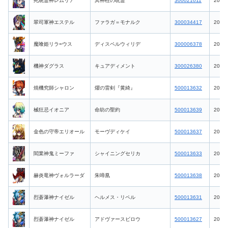
死統霊神レムリア
冥神柱の呪霊
300021011
2026-
翠司軍神エステル
ファラガ＝モナルク
300034417
2026-
魔喰姫リラ=ウス
ディスペルウィリデ
300006378
2026-
機神ダグラス
キュアディメント
300026380
2026-
焼機究師シャロン
燿の雷剣『黄綺』
500013632
2026-
械狂忌イオニア
命紡の聖約
500013639
2026-
金色の守帝エリオール
モーヴディケイ
500013637
2026-
閻業神鬼ミーファ
シャイニングセリカ
500013633
2026-
赫炎竜神ヴォルラーダ
朱啼凰
500013638
2026-
烈蒼瀑神ナイゼル
ヘルメス・リペル
500013631
2026-
烈蒼瀑神ナイゼル
アドヴァースビロウ
500013627
2026-