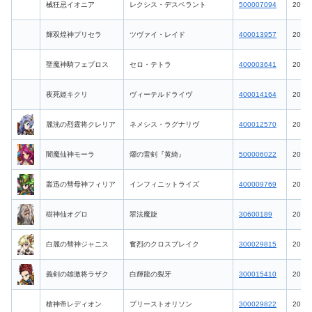
械狂忌イオニア
レクシス・デスペラント
500007094
2026-
輝双煌神プリセラ
ツヴァイ・レイド
400013957
2026-
聖魔神騎フェブロス
セロ・テトラ
400003641
2026-
夜死姫キクリ
ヴィーテルドライヴ
400014164
2026-
麗洸の烈霆将クレリア
ネメシス・ラグナリヴ
400012570
2026-
闇魔仙神モーラ
燿の雷剣『黄綺』
500006022
2026-
叢迅の彗母神フィリア
インフィニットライズ
400009769
2026-
樹神仙オグロ
翠法魔旋
30600189
2026-
白麗の彗神ジャニス
奮烈のクロスブレイク
300029815
2026-
義剣の雄激将ラザク
白輝龍の裂牙
300015410
2026-
槍神帝レディオン
プリーストオリソン
300029822
2026-