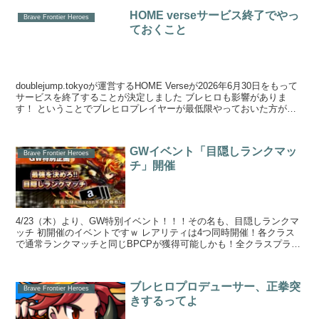
HOME verseサービス終了でやっ
Brave Frontier Heroes
ておくこと
doublejump.​tokyoが運営するHOME Verseが2026年6月30日をもって
サービスを終了することが決定しました ブレヒロも影響がありま
す！ ということでブレヒロプレイヤーが最低限やっておいた方が良
いことを記...
GWイベント「目隠しランクマッ
Brave Frontier Heroes
チ」開催
4/23（木）より、GW特別イベント！！！その名も、目隠しランクマ
ッチ 初開催のイベントですｗ レアリティは4つ同時開催！各クラス
で通常ランクマッチと同じBPCPが獲得可能しかも！全クラスプライ
ム不要で参加可能さらに！複数クラ...
ブレヒロプロデューサー、正拳突
Brave Frontier Heroes
きするってよ