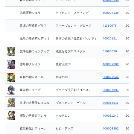
武兇羅神シュラ
ディセント・スティング
400008136
2026-
業燼の烈導将グリフ
ファーヴェント・グロース
41130078
2026-
魔盾の烽勇騎セディオ
異衛の勇志『魔装盾バルナド』
40020181
2026-
愛導結神ウィンティア
純聖なるプロスペクト
51980059
2026-
霊瘴神グレイフ
魔霜流滅閃
400009392
2026-
妖精の神レオール
虐砕の刑！
300027544
2026-
煉獄神ミューゼ
ヴェーダ流正剣『ユクス』
300027597
2026-
破壊の大天使ロヌエル
ヴェイカント・ゲイル
300015411
2026-
燿架の勇導姫アレサ
ヘルテロン
400011249
2026-
森聖神妃レフィーナ
セロ・テトラ
400008302
2026-