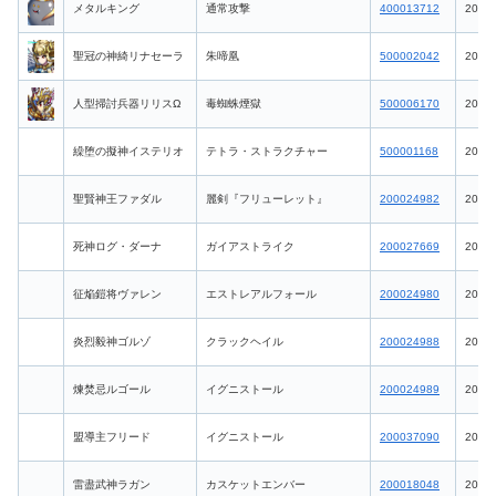
メタルキング
通常攻撃
400013712
2026-
聖冠の神綺リナセーラ
朱啼凰
500002042
2026-
人型掃討兵器リリスΩ
毒蜘蛛煙獄
500006170
2026-
繰堕の擬神イステリオ
テトラ・ストラクチャー
500001168
2026-
聖賢神王ファダル
麗剣『フリューレット』
200024982
2026-
死神ログ・ダーナ
ガイアストライク
200027669
2026-
征焔鎧将ヴァレン
エストレアルフォール
200024980
2026-
炎烈毅神ゴルゾ
クラックヘイル
200024988
2026-
煉焚忌ルゴール
イグニストール
200024989
2026-
盟導主フリード
イグニストール
200037090
2026-
雷盡武神ラガン
カスケットエンバー
200018048
2026-