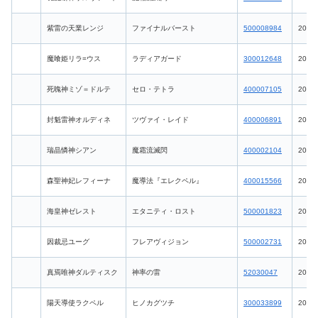
紫雷の天業レンジ
ファイナルバースト
500008984
2026-
魔喰姫リラ=ウス
ラディアガード
300012648
2026-
死魄神ミゾ＝ドルテ
セロ・テトラ
400007105
2026-
封魁雷神オルディネ
ツヴァイ・レイド
400006891
2026-
瑞晶憐神シアン
魔霜流滅閃
400002104
2026-
森聖神妃レフィーナ
魔導法『エレクペル』
400015566
2026-
海皇神ゼレスト
エタニティ・ロスト
500001823
2026-
因裁忌ユーグ
フレアヴィジョン
500002731
2026-
真焉唯神ダルティスク
神率の雷
52030047
2026-
陽天導使ラクペル
ヒノカグツチ
300033899
2026-