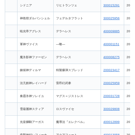
シドニア
リヒトランツェ
300015291
2026-
神衛煌ダルバンシェル
フェデルタフラット
300025956
2026-
暁光帝アグレス
デラヘレス
400009885
2026-
軍神ヴァイス
―喰―
400001151
2026-
魔氷影神ファーゼン
デラヘレス
400008275
2026-
錬候神ディルマ
特製爆弾スプレッド
200023417
2026-
法亢創神レイハード
雷昂幻武拳
200025959
2026-
奏霞氷神ソレイユ
マグス＝ジストレス
200031728
2026-
雪薙麗神スティア
ロスヴァイセ
300029808
2026-
光皇獅騎アーガス
魔導法『エレクペル』
400012899
2026-
森聖神妃レフィーナ
アクアフォート
400013958
2026-