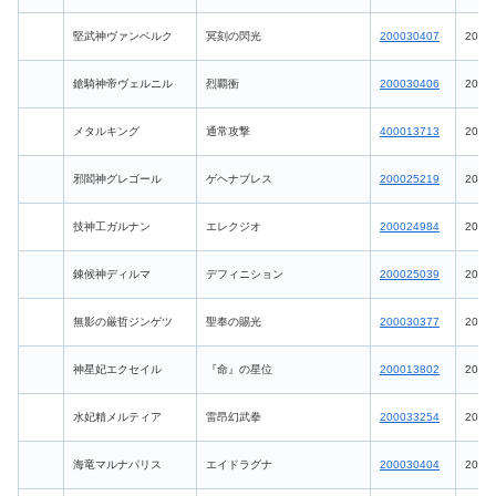
堅武神ヴァンベルク
冥刻の閃光
200030407
2026-
鎗騎神帝ヴェルニル
烈覇衝
200030406
2026-
メタルキング
通常攻撃
400013713
2026-
邪閻神グレゴール
ゲヘナブレス
200025219
2026-
技神工ガルナン
エレクジオ
200024984
2026-
錬候神ディルマ
デフィニション
200025039
2026-
無影の厳哲ジンゲツ
聖奉の賜光
200030377
2026-
神星妃エクセイル
『命』の星位
200013802
2026-
水妃精メルティア
雷昂幻武拳
200033254
2026-
海竜マルナパリス
エイドラグナ
200030404
2026-