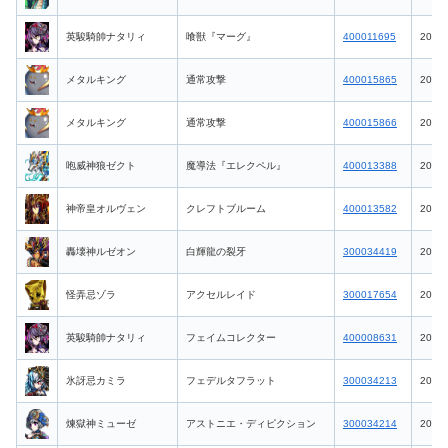
英駿騎帥ナタリィ
喰獣『マーグ』
400011695
2026-
メタルキング
通常攻撃
400015865
2026-
メタルキング
通常攻撃
400015866
2026-
咆威神狼ゼクト
魔導法『エレクペル』
400013388
2026-
神帝皇オルヴェン
クレフトブルーム
400013582
2026-
轟壊神ルゼオン
白輝龍の裂牙
300034419
2026-
怪弄忌ゾラ
アクセルレイド
300017654
2026-
英駿騎帥ナタリィ
フェイムコレクター
400008631
2026-
氷訝忌カミラ
フェデルタフラット
300034213
2026-
煉獄神ミューゼ
アストニエ・ディピクション
300034214
2026-