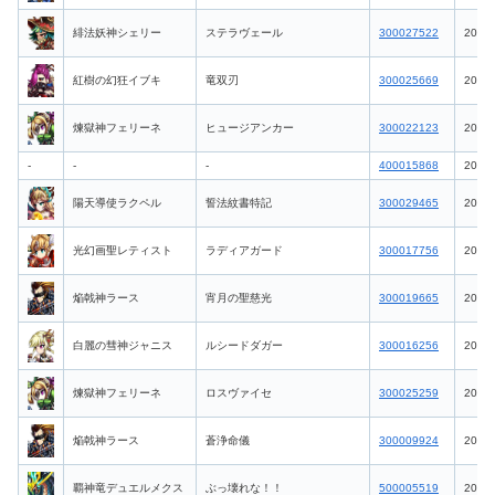
緋法妖神シェリー
ステラヴェール
300027522
2026-
紅樹の幻狂イブキ
竜双刃
300025669
2026-
煉獄神フェリーネ
ヒュージアンカー
300022123
2026-
-
-
-
400015868
2026-
陽天導使ラクペル
誓法紋書特記
300029465
2026-
光幻画聖レティスト
ラディアガード
300017756
2026-
焔戟神ラース
宵月の聖慈光
300019665
2026-
白麗の彗神ジャニス
ルシードダガー
300016256
2026-
煉獄神フェリーネ
ロスヴァイセ
300025259
2026-
焔戟神ラース
蒼浄命儀
300009924
2026-
覇神竜デュエルメクス
ぶっ壊れな！！
500005519
2026-