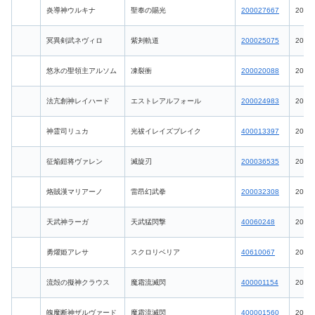
炎導神ウルキナ
聖奉の賜光
200027667
2026-
冥異剣武ネヴィロ
紫刔軌道
200025075
2026-
悠氷の聖領主アルソム
凍裂衝
200020088
2026-
法亢創神レイハード
エストレアルフォール
200024983
2026-
神霊司リュカ
光祓イレイズブレイク
400013397
2026-
征焔鎧将ヴァレン
滅旋刃
200036535
2026-
烙賊漢マリアーノ
雷昂幻武拳
200032308
2026-
天武神ラーガ
天武猛閃撃
40060248
2026-
勇燿姫アレサ
スクロリベリア
40610067
2026-
流殻の擬神クラウス
魔霜流滅閃
400001154
2026-
魄魔断神ザルヴァード
魔霜流滅閃
400001560
2026-