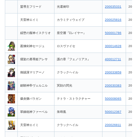
盟導主フリード
光還祷印
200035331
2026-
天雷神エイミ
カラミティウェイブ
200025816
2026-
繰堕の擬神イステリオ
亜空層『Σレイヤー』
500001786
2026-
叢煉剣神セージュ
ロスヴァイセ
300014628
2026-
燿架の勇導姫アレサ
護の章『フェノリアス』
400012711
2026-
烙賊漢マリアーノ
クラックヘイル
200033859
2026-
鎗騎神帝ヴェルニル
冥刻の閃光
200030383
2026-
爆炎獅バラガン
テトラ・ストラクチャー
500008065
2026-
翠錬砲神ファーベル
朱啼凰
500012367
2026-
天雷神エイミ
クラックヘイル
200026811
2026-