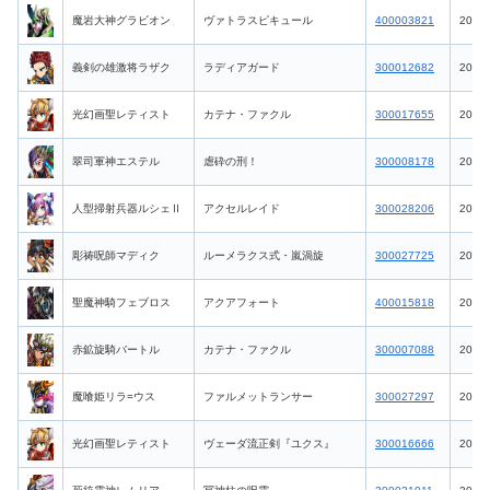
魔岩大神グラビオン
ヴァトラスピキュール
400003821
2026-
義剣の雄激将ラザク
ラディアガード
300012682
2026-
光幻画聖レティスト
カテナ・ファクル
300017655
2026-
翠司軍神エステル
虐砕の刑！
300008178
2026-
人型掃射兵器ルシェⅡ
アクセルレイド
300028206
2026-
彫祷呪師マディク
ルーメラクス式・嵐渦旋
300027725
2026-
聖魔神騎フェブロス
アクアフォート
400015818
2026-
赤鉱旋騎バートル
カテナ・ファクル
300007088
2026-
魔喰姫リラ=ウス
ファルメットランサー
300027297
2026-
光幻画聖レティスト
ヴェーダ流正剣『ユクス』
300016666
2026-