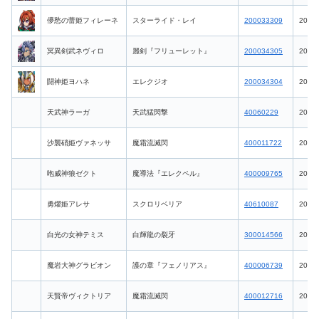
儚愁の蕾姫フィレーネ
スターライド・レイ
200033309
2026-
冥異剣武ネヴィロ
麗剣『フリューレット』
200034305
2026-
闘神姫ヨハネ
エレクジオ
200034304
2026-
天武神ラーガ
天武猛閃撃
40060229
2026-
沙襲硝姫ヴァネッサ
魔霜流滅閃
400011722
2026-
咆威神狼ゼクト
魔導法『エレクペル』
400009765
2026-
勇燿姫アレサ
スクロリベリア
40610087
2026-
白光の女神テミス
白輝龍の裂牙
300014566
2026-
魔岩大神グラビオン
護の章『フェノリアス』
400006739
2026-
天賢帝ヴィクトリア
魔霜流滅閃
400012716
2026-