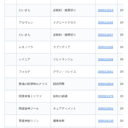
だいきち
必殺剣・微塵切り
300012015
2026-
アルヴェン
イグニードクロス
300011636
2026-
だいきち
必殺剣・微塵切り
300011637
2026-
レオノーラ
ラプソディア
300011638
2026-
シドニア
リヒトランツェ
300011639
2026-
フォルテ
グラン・ソレイユ
300011641
2026-
艶傀の瞑儚神ルナリス
闘武閃撃
400010834
2026-
閻業神鬼ミーファ
妖蛇の妍纏
500001376
2026-
闇虚旋神ジール
キュアディメント
300010541
2026-
聖援神姫リノン
魔喰炎斬
300016135
2026-