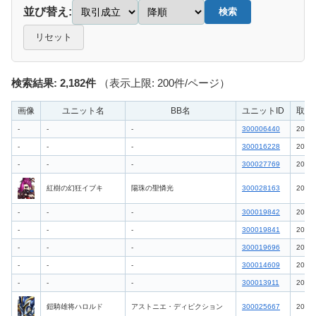
並び替え:
検索
リセット
検索結果: 2,182件
（表示上限: 200件/ページ）
画像
ユニット名
BB名
ユニットID
取引成
-
-
-
300006440
2026-
-
-
-
300016228
2026-
-
-
-
300027769
2026-
紅樹の幻狂イブキ
陽珠の聖憐光
300028163
2026-
-
-
-
300019842
2026-
-
-
-
300019841
2026-
-
-
-
300019696
2026-
-
-
-
300014609
2026-
-
-
-
300013911
2026-
鎧騎雄将ハロルド
アストニエ・ディピクション
300025667
2026-