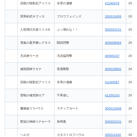
溟鏡の惺影妃アイリス
氷罪の凄棘
41190079
2026-
冥異剣武ネヴィロ
プロウフェインズ
200010456
2026-
人型掃討兵器リリスΩ
ぶっ壊れな！！
500003151
2026-
雪嵐の蒼牙獅シグネス
闘武閃撃
400008064
2026-
天武神ラーガ
天武猛閃撃
40060247
2026-
滅双闘神ラギナ
雷震剛堅
300028892
2026-
溟鏡の惺影妃アイリス
氷罪の凄棘
41190087
2026-
雷咆の魂究師ロア
千界崩し
41200103
2026-
魔喰姫リラ=ウス
ラディアガード
300012648
2026-
聖冠の神綺リナセーラ
朱啼凰
500002231
2026-
ヘルガ
カタストロフハウル
300011640
2026-