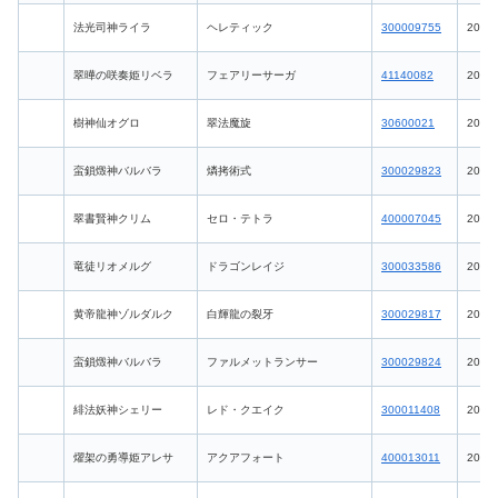
法光司神ライラ
ヘレティック
300009755
2026-
翠曄の咲奏姫リベラ
フェアリーサーガ
41140082
2026-
樹神仙オグロ
翠法魔旋
30600021
2026-
蛮鎖燬神バルバラ
燐拷術式
300029823
2026-
翠書賢神クリム
セロ・テトラ
400007045
2026-
竜徒リオメルグ
ドラゴンレイジ
300033586
2026-
黄帝龍神ゾルダルク
白輝龍の裂牙
300029817
2026-
蛮鎖燬神バルバラ
ファルメットランサー
300029824
2026-
緋法妖神シェリー
レド・クエイク
300011408
2026-
燿架の勇導姫アレサ
アクアフォート
400013011
2026-