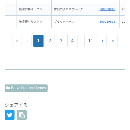
旋雷仁将オーエン
奮烈のクロスブレイク
300029816
2026-
暁貴卿クリストフ
ブラックホール
300029821
2026-
«
‹
1
2
3
4
...
11
›
»
Brave Frontier Heroes
シェアする