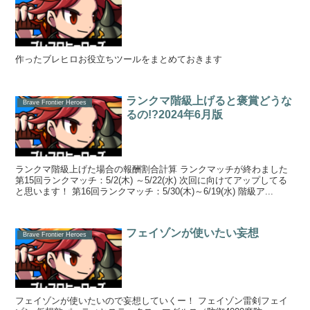
作ったブレヒロお役立ちツールをまとめておきます
ランクマ階級上げると褒賞どうな
Brave Frontier Heroes
るの!?2024年6月版
ランクマ階級上げた場合の報酬割合計算 ランクマッチが終わました
第15回ランクマッチ：5/2(木) ～5/22(水) 次回に向けてアップしてる
と思います！ 第16回ランクマッチ：5/30(木)～6/19(水) 階級ア...
フェイゾンが使いたい妄想
Brave Frontier Heroes
フェイゾンが使いたいので妄想していくー！ フェイゾン雷剣フェイ