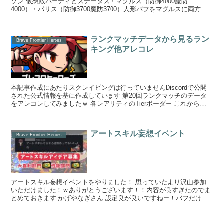
ゾン 仮想敵パーティとステータス・マグルス（防御4000魔防
4000）・パリス（防御3700魔防3700）人形バフをマグルスに両方乗
せるマグルス先頭配置 ...
ランクマッチデータから見るラン
Brave Frontier Heroes
キング他アレコレ
本記事作成にあたりスクレイピングは行っていませんDiscordで公開
された公式情報を基に作成しています 第20回ランクマッチのデータ
をアレコレしてみましたｗ 各レアリティのTierボーダー これから表
やグラフを表...
アートスキル妄想イベント
Brave Frontier Heroes
アートスキル妄想イベントをやりました！ 思っていたより沢山参加
いただけました！ｗありがとうございます！！内容が良すぎたのでま
とめておきます かげやなぎさん 設定良が良いですねー！バフだけな
のがリアルｗシンプル...