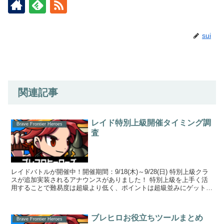
sui
関連記事
レイド特別上級開催タイミング調
Brave Frontier Heroes
査
レイドバトルが開催中！開催期間：9/18(木)～9/28(日) 特別上級クラ
スが追加実装されるアナウンスがありました！ 特別上級を上手く活
用することで難易度は超級より低く、ポイントは超級並みにゲット！
な～んてことも...
ブレヒロお役立ちツールまとめ
Brave Frontier Heroes