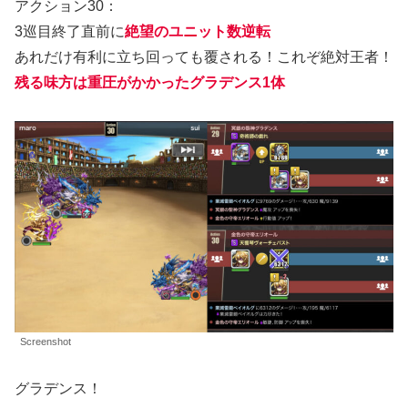
アクション30：
3巡目終了直前に
絶望のユニット数逆転
あれだけ有利に立ち回っても覆される！これぞ絶対王者！
残る
味方
は重圧がかかったグラデンス1体
Screenshot
グラデンス！