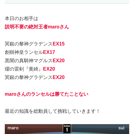
本日のお相手は
説明不要の
絶対王者
maroさん
冥銀の黎神グラデンス
EX15
創樹神皇ランセル
EX17
黒闇の真騎神マグルス
EX20
燿の雷剣『黄綺』
EX20
冥銀の黎神グラデンス
EX20
maroさんのランセルは勝てたことない
最近の知識を総動員して挑戦していきます！