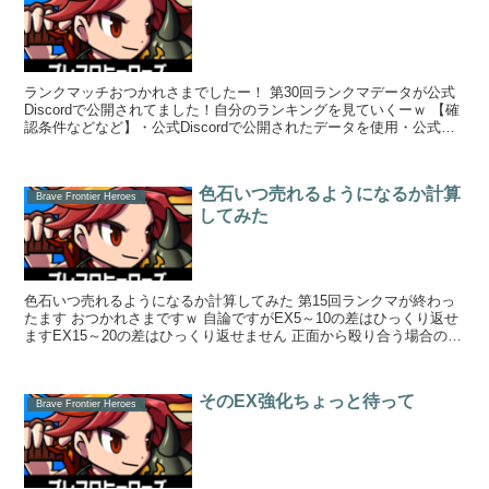
ランクマッチおつかれさまでしたー！ 第30回ランクマデータが公式
Discordで公開されてました！自分のランキングを見ていくーｗ 【確
認条件などなど】・公式Discordで公開されたデータを使用・公式デ
ータに載ってない項目は自...
色石いつ売れるようになるか計算
Brave Frontier Heroes
してみた
色石いつ売れるようになるか計算してみた 第15回ランクマが終わっ
たます おつかれさまですｗ 自論ですがEX5～10の差はひっくり返せ
ますEX15～20の差はひっくり返せません 正面から殴り合う場合の話
ね！ 全...
そのEX強化ちょっと待って
Brave Frontier Heroes