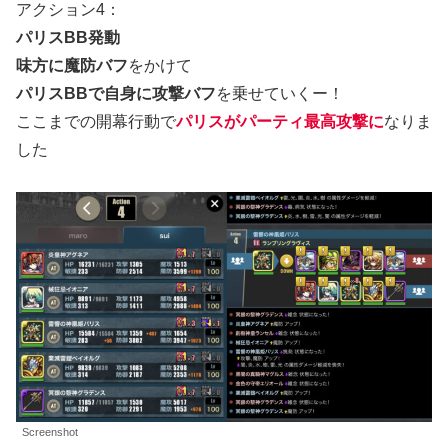
アクション4：
パリスBB発動
味方に魔防バフ
をかけて
パリスBBで自身に攻撃バフ
を乗せていくー！
ここまでの開幕行動で
パリスがパーティ最高攻撃に
なりま
した
Screenshot