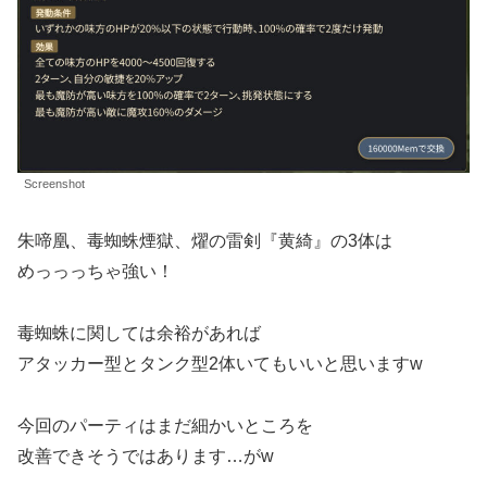
Screenshot
朱啼凰、毒蜘蛛煙獄、燿の雷剣『黄綺』の3体は
めっっっちゃ強い！
毒蜘蛛に関しては余裕があれば
アタッカー型とタンク型2体いてもいいと思いますw
今回のパーティはまだ細かいところを
改善できそうではあります…がw