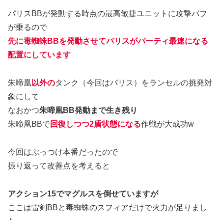
パリスBBが発動する時点の最高敏捷ユニットに攻撃バフ
が乗るので
先に毒蜘蛛BBを発動させてパリスがパーティ最速になる
配置にしています
朱啼凰
以外の
タンク（今回はパリス）をランセルの挑発対
象にして
なおかつ
朱啼凰BB発動まで生き残り
朱啼凰BBで
回復しつつ2盾状態になる
作戦が大成功w
今回はぶっつけ本番だったので
振り返って改善点を考えると
アクション15でマグルスを倒せていますが
ここは雷剣BBと毒蜘蛛のスフィアだけで火力が足りまし