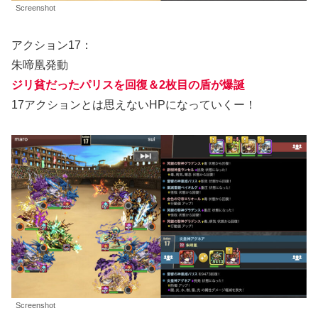
Screenshot
アクション17：
朱啼凰発動
ジリ貧だった
パリスを
回復＆2枚目の盾が爆誕
17アクションとは思えないHPになっていくー！
Screenshot