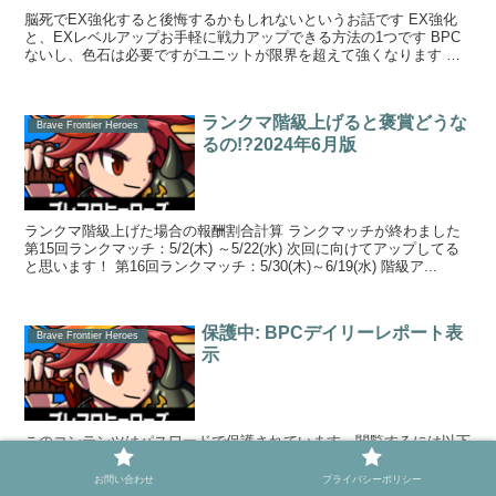
脳死でEX強化すると後悔するかもしれないというお話です EX強化
と、EXレベルアップお手軽に戦力アップできる方法の1つです BPC
ないし、色石は必要ですがユニットが限界を超えて強くなります ソ
シャゲで言う...
ランクマ階級上げると褒賞どうな
Brave Frontier Heroes
るの!?2024年6月版
ランクマ階級上げた場合の報酬割合計算 ランクマッチが終わました
第15回ランクマッチ：5/2(木) ～5/22(水) 次回に向けてアップしてる
と思います！ 第16回ランクマッチ：5/30(木)～6/19(水) 階級ア...
保護中: BPCデイリーレポート表
Brave Frontier Heroes
示
このコンテンツはパスワードで保護されています。閲覧するには以下
にパスワードを入力してください。 パスワード:
お問い合わせ
プライバシーポリシー