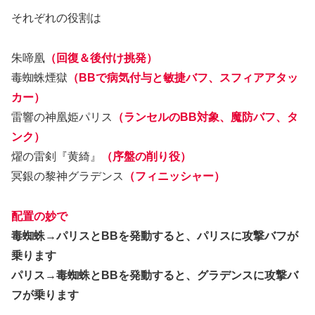
それぞれの役割は
朱啼凰
（回復＆後付け挑発）
毒蜘蛛煙獄
（BBで病気付与と敏捷バフ、スフィアアタッ
カー）
雷響の神凰姫パリス
（ランセルのBB対象、魔防バフ、タ
ンク）
燿の雷剣『黄綺』
（序盤の削り役）
冥銀の黎神グラデンス
（フィニッシャー）
配置の妙で
毒蜘蛛→パリスとBBを発動すると、パリスに攻撃バフが
乗ります
パリス→毒蜘蛛とBBを発動すると、グラデンスに攻撃バ
フが乗ります