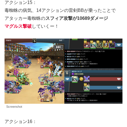
アクション15：
毒蜘蛛の病気、14アクションの雷剣BBが乗ったことで
アタッカー毒蜘蛛の
スフィア攻撃が10689ダメージ
マグルス撃破
していくー！
Screenshot
アクション16：