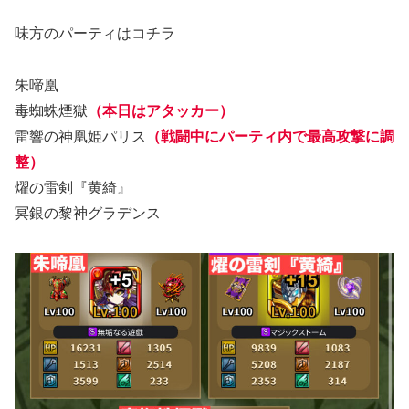
味方のパーティはコチラ
朱啼凰
毒蜘蛛煙獄
（本日はアタッカー）
雷響の神凰姫パリス
（戦闘中にパーティ内で最高攻撃に調
整）
燿の雷剣『黄綺』
冥銀の黎神グラデンス