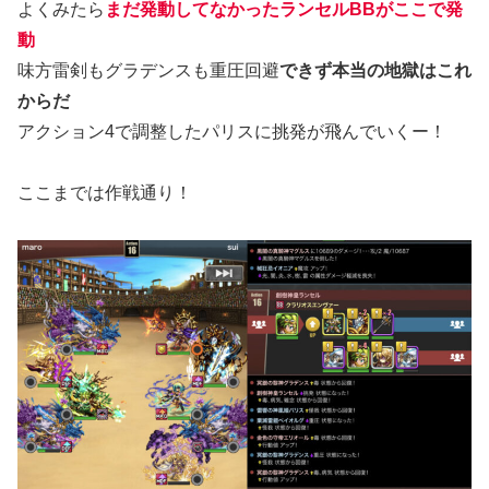
よくみたら
まだ発動してなかった
ランセルBBがここで発
動
味方雷剣もグラデンスも重圧回避
できず本当
の地獄はこれ
からだ
アクション4で調整したパリスに挑発が飛んでいくー！
ここまでは作戦通り！