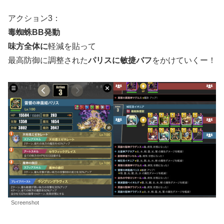
アクション3：
毒蜘蛛BB発動
味方全体に
軽減を貼って
最高防御に調整された
パリスに敏捷バフ
をかけていくー！
Screenshot