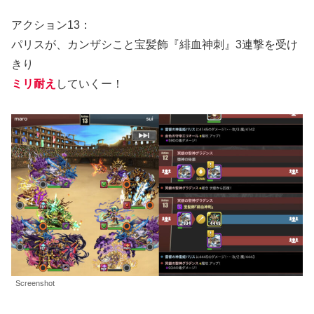
アクション13：
パリスが、カンザシこと宝髪飾『緋血神刺』3連撃を受け
きり
ミリ耐え
していくー！
Screenshot