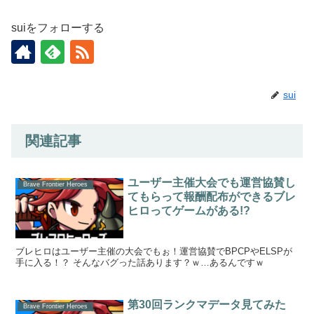
suiをフォローする
sui
関連記事
ユーザー主催大会でも運営協賛し
Brave Frontier Heroes
てもらって報酬配布ができるブレ
ヒロってゲームがある!?
ブレヒロはユーザー主催の大会でもぉ！運営協賛でBPCPやELSPが
手に入る！？ そんなバグった話あります？ｗ…あるんですｗ
第30回ランクマデータ見てみた
Brave Frontier Heroes