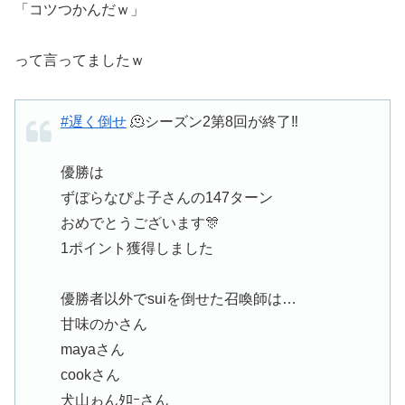
「コツつかんだｗ」
って言ってましたｗ
#遅く倒せ
🫠シーズン2第8回が終了‼️
優勝は
ずぼらなぴよ子さんの147ターン
おめでとうございます🎊
1ポイント獲得しました
優勝者以外でsuiを倒せた召喚師は…
甘味のかさん
mayaさん
cookさん
犬山ゎんﾀﾛｰさん