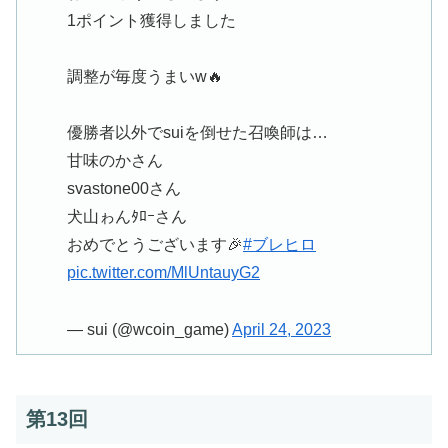
1ポイント獲得しました
調整が毎度うまいw🔥
優勝者以外でsuiを倒せた召喚師は…
甘味のかさん
svastone00さん
犬山ゎんﾀﾛｰさん
おめでとうございます🎉
#ブレヒロ
pic.twitter.com/MlUntauyG2
— sui (@wcoin_game)
April 24, 2023
第13回