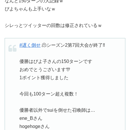
なんと150ターンの大記録ｗ
ぴよちゃんも上手いなｗ
シレっとツイッターの回数は修正されているｗ
#遅く倒せ
🫠シーズン2第7回大会が終了‼️
優勝はぴよ子さんの150ターンです
おめでとうございます🎊
1ポイント獲得しました
今回も100ターン超え複数！
優勝者以外でsuiを倒せた召喚師は…
ene_Bさん
hogehogeさん