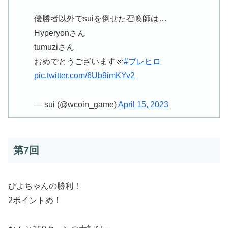
優勝者以外でsuiを倒せた召喚師は…
Hyperyonさん
tumuziさん
おめでとうございます🎉
#ブレヒロ
pic.twitter.com/6Ub9imKYv2
— sui (@wcoin_game)
April 15, 2023
第7回
ぴよちゃんの勝利！
2ポイントめ！