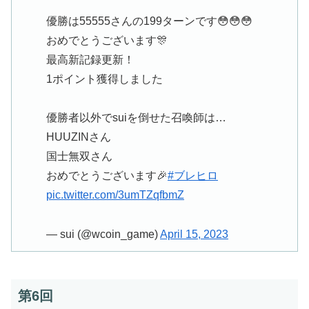
優勝は55555さんの199ターンです😳😳😳
おめでとうございます🎊
最高新記録更新！
1ポイント獲得しました
優勝者以外でsuiを倒せた召喚師は…
HUUZINさん
国士無双さん
おめでとうございます🎉
#ブレヒロ
pic.twitter.com/3umTZqfbmZ
— sui (@wcoin_game)
April 15, 2023
第6回