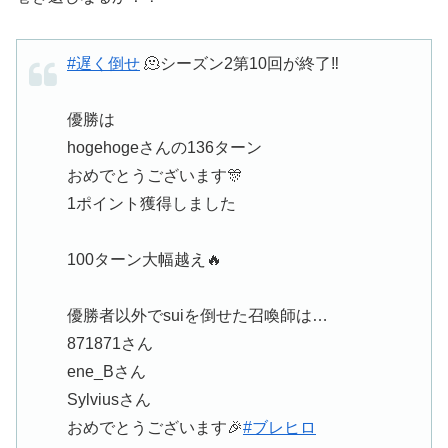
#遅く倒せ
🫠シーズン2第10回が終了‼️
優勝は
hogehogeさんの136ターン
おめでとうございます🎊
1ポイント獲得しました
100ターン大幅越え🔥
優勝者以外でsuiを倒せた召喚師は…
871871さん
ene_Bさん
Sylviusさん
おめでとうございます🎉
#ブレヒロ