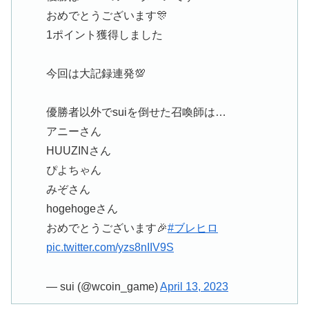
おめでとうございます🎊
1ポイント獲得しました
今回は大記録連発💯
優勝者以外でsuiを倒せた召喚師は…
アニーさん
HUUZINさん
ぴよちゃん
みぞさん
hogehogeさん
おめでとうございます🎉
#ブレヒロ
pic.twitter.com/yzs8nIIV9S
— sui (@wcoin_game)
April 13, 2023