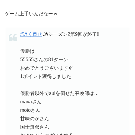
ゲーム上手いんだなーｗ
#遅く倒せ
🫠シーズン2第9回が終了‼️
優勝は
55555さんの81ターン
おめでとうございます🎊
1ポイント獲得しました
優勝者以外でsuiを倒せた召喚師は…
mayaさん
motoさん
甘味のかさん
国士無双さん