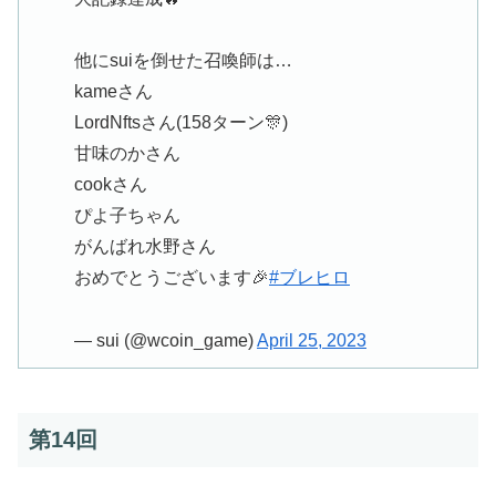
他にsuiを倒せた召喚師は…
kameさん
LordNftsさん(158ターン🎊)
甘味のかさん
cookさん
ぴよ子ちゃん
がんばれ水野さん
おめでとうございます🎉
#ブレヒロ
— sui (@wcoin_game)
April 25, 2023
第14回