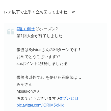
レア以下で上手く立ち回ってますねーｗ
#遅く倒せ
🫠シーズン2
第1回大会が終了しました‼️
優勝はSylviusさんの86ターンです！
おめでとうございます🎊
suiポイント1獲得しました💰
優勝者以外でsuiを倒せた召喚師は…
みぞさん
Mosukonさん
おめでとうございます🎉
#ブレヒロ
pic.twitter.com/lORiM5xNlx