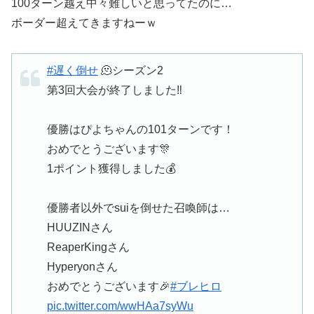
100ターン越え中々難しいと思ってたのに…
ボーダー超えてきますねーｗ
#遅く倒せ
🫠シーズン2
第3回大会が終了しました‼️
優勝はぴよちゃんの101ターンです！
おめでとうございます🎊
1ポイント獲得しました💰
優勝者以外でsuiを倒せた召喚師は…
HUUZINさん
ReaperKingさん
Hyperyonさん
おめでとうございます🎉
#ブレヒロ
pic.twitter.com/wwHAa7syWu