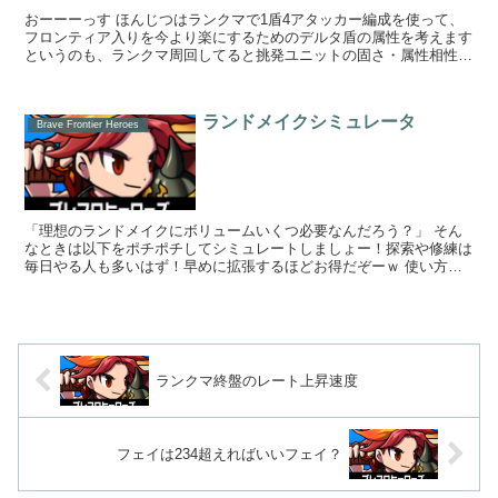
おーーーっす ほんじつはランクマで1盾4アタッカー編成を使って、
フロンティア入りを今より楽にするためのデルタ盾の属性を考えます
というのも、ランクマ周回してると挑発ユニットの固さ・属性相性が
気になったので「召喚しよっかな～？」...
ランドメイクシミュレータ
Brave Frontier Heroes
「理想のランドメイクにボリュームいくつ必要なんだろう？」 そん
なときは以下をポチポチしてシミュレートしましょー！探索や修練は
毎日やる人も多いはず！早めに拡張するほどお得だぞーｗ 使い方
１．最大ランドボリュームに、自分の所持ボリ...
ランクマ終盤のレート上昇速度
フェイは234超えればいいフェイ？