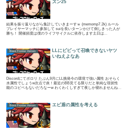
ズン25
結果を振り返りながら集計していきまーすｗ (memomp7.2k) ルール
プレイヤーマッチに参加して suiを長いターンかけて倒しきった人が
勝ち！ 開催頻度は僕のライフサイクルに依存します土日は...
LLにビビって召喚できないヤツ
Brave Frontier Heroes
いねえよなあ
Discordにてポロリ たぶん9月にLL挑発今の環境で強い属性 おそらく
水属性でしょうw次点で炎！最近のBB見てる限りだと単純な現状性
能のコピペもないだろなーw わくわくしすぎて夜しか寝れませんね！
マグ...
エピ盾の属性を考える
Brave Frontier Heroes