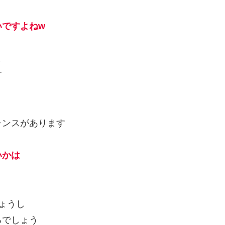
いですよねw
と
す
ャンスがあります
いかは
ょうし
るでしょう