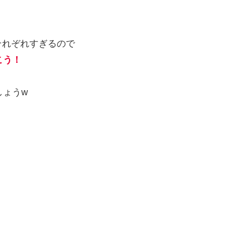
それぞれすぎるので
こう
！
しょうw