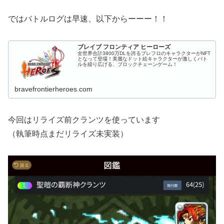
ではバトルログは早速、以下からーーー！！
ブレイブ フロンティア ヒーローズ
全世界合計3800万DLを誇るブレフロのキャラクターがNFT
となって登場！美麗なドット絵キャラクターが激しくバト
ルを繰り広げる、ブロックチェーンゲーム！
bravefrontierheroes.com
今回はリライズ前クランツを使っています
（執筆時点まだリライズ未実装）