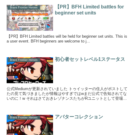
【PR】BFH Limited battles for
Brave Frontier Heroes
beginner set units
【PR】BFH Limited battles will be held for beginner set units. This is
a user event. BFH beginners are welcome to j...
初心者セットレベル1ステータス
Brave Frontier Heroes
公式Mediumが更新されていました トゥイッターの住人がポストして
たの見て気づきましたが情報はやすぎではwまだ公式で告知されてな
いのに！w それはさておきレゾナンスたちがRユニットとして登場す
るようです お値段3500...
アバターコレクション
Brave Frontier Heroes