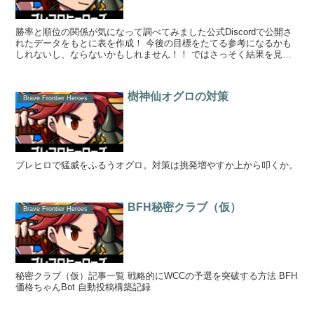
勝率と順位の関係が気になって調べてみました公式Discordで公開さ
れたデータをもとに表を作成！ 今後の目標をたてる参考になるかも
しれないし、ならないかもしれません！！ ではさっそく結果を見て
いきまーすｗ レジェンダリー...
樹神仙オグロの対策
Brave Frontier Heroes
ブレヒロで猛威をふるうオグロ。対策は挑発増やすか上から叩くか。
BFH秘密クラブ（仮）
Brave Frontier Heroes
秘密クラブ（仮）記事一覧 戦略的にWCCの予選を突破する方法 BFH
価格ちゃんBot 自動投稿構築記録