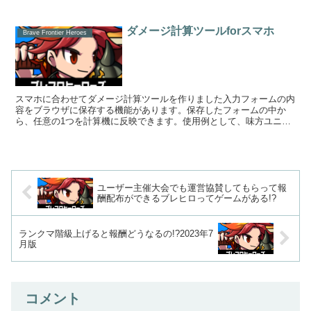
計を入力 ...
ダメージ計算ツールforスマホ
Brave Frontier Heroes
スマホに合わせてダメージ計算ツールを作りました入力フォームの内
容をブラウザに保存する機能があります。保存したフォームの中か
ら、任意の1つを計算機に反映できます。使用例として、味方ユニッ
トに関する部分だけのフォームを作成しておくと、入力の時...
ユーザー主催大会でも運営協賛してもらって報
酬配布ができるブレヒロってゲームがある!?
ランクマ階級上げると報酬どうなるの!?2023年7
月版
コメント