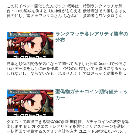
この前イベント開催したんですよ 概略は・特別ランクマッチが舞
台・suiの編成を倒すとU女神像がもらえる 優勝者はその優しさは女
神の如し、雷犬王ワンタロさん ちなみに…参加者もワンタロさんだ
け！ｗ ...
ランクマッチ各レアリティ勝率の
Brave Frontier Heroes
分布
勝率と順位の関係が気になって調べてみました公式Discordで公開さ
れたデータをもとに表を作成！ 今後の目標をたてる参考になるかも
しれないし、ならないかもしれません！！ ではさっそく結果を見て
いきまーすｗ レジェンダリー...
聖偽物ガチャコイン期待値チェッ
Brave Frontier Heroes
カー
クエストで獲得できる聖偽物の排出期待値、ガチャコインの枚数を算
出します 使い方 クエストレアリティを選択 クリアステージを選択
一括周回で消費するスタミナ合計を入力 ユニット5体のEXレベル合