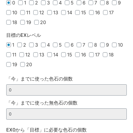
0
1
2
3
4
5
6
7
8
9
10
11
12
13
14
15
16
17
18
19
20
目標のEXレベル
1
2
3
4
5
6
7
8
9
10
11
12
13
14
15
16
17
18
19
20
「今」までに使った色石の個数
「今」までに使った無色石の個数
EX0から「目標」に必要な色石の個数