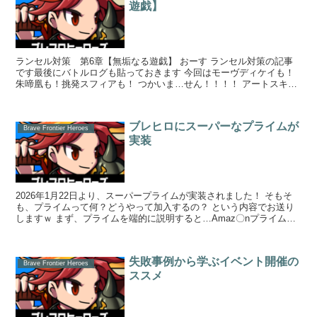
遊戯】
ランセル対策 第6章【無垢なる遊戯】 おーす ランセル対策の記事
です最後にバトルログも貼っておきます 今回はモーヴディケイも！
朱啼凰も！挑発スフィアも！ つかいま…せん！！！！ アートスキル
【無垢なる...
ブレヒロにスーパーなプライムが
Brave Frontier Heroes
実装
2026年1月22日より、スーパープライムが実装されました！ そもそ
も、プライムって何？どうやって加入するの？ という内容でお送り
しますｗ まず、プライムを端的に説明すると…Amaz〇nプライムみ
たいなもんですｗ ...
失敗事例から学ぶイベント開催の
Brave Frontier Heroes
ススメ