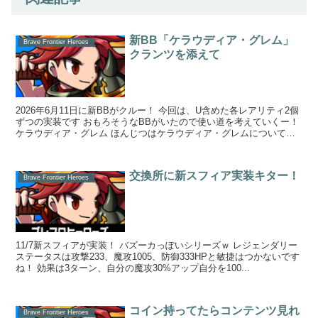
新BB「ケラウディア・グレム」
Brave Frontier Heroes
クランツを添えて
2026年6月11日に新BBがクルー！ 今回は、U含めた各レアリティ2個
ずつの実装です おもろそうなBBがいたので使い道を考えていくー！
ケラウディア・グレム ほんじつはケラウディア・グレムについて考
えていきたいと...
交換所に新スフィア実装キター！
Brave Frontier Heroes
11/7新スフィアが実装！ バズーカっぽいシリーズｗ レジェンダリー
ステータスは攻撃233、魔攻1005、防御333HPと敏捷はつかないです
ね！ 効果は3ターン、自分の魔攻30%アップ自分を100...
コイン持ってたらコンテンツ見れ
Brave Frontier Heroes