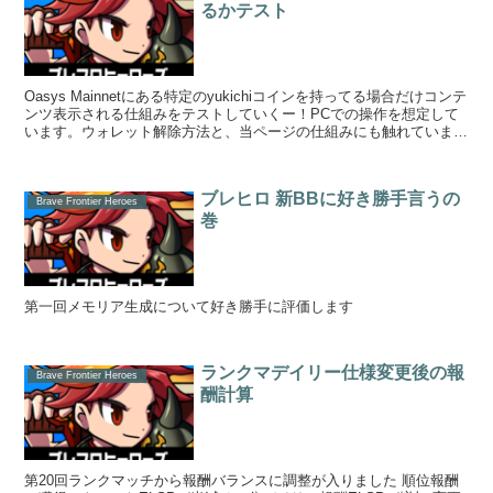
るかテスト
Oasys Mainnetにある特定のyukichiコインを持ってる場合だけコンテ
ンツ表示される仕組みをテストしていくー！PCでの操作を想定して
います。ウォレット解除方法と、当ページの仕組みにも触れていま
す。 以下、ウォレットを接続...
ブレヒロ 新BBに好き勝手言うの
Brave Frontier Heroes
巻
第一回メモリア生成について好き勝手に評価します
ランクマデイリー仕様変更後の報
Brave Frontier Heroes
酬計算
第20回ランクマッチから報酬バランスに調整が入りました 順位報酬