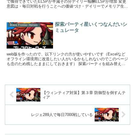
で獲得できていたELSPが半減その分デイリー報酬ELSPが増加 変更
意図は・毎日対戦を行うことへの価値づけ・デイリーでメモリア生成
を行いやすくする・適...
探索パーティ星いくつなんだいシ
Brave Frontier Heroes
ミュレータ
web版を作ったので、以下リンクの方が使いやすいです（Excelなど
オフライン環境用に改造したい人がいるかもしれないのでこのページ
も念のため残したままにしておきます） 探索パーティを組み替えた
り探索パーティ用にユニットを...
【ウィンティア対策】第３章 防御型を倒すんテ
ィア
レジェ289人で毎日7000戦している