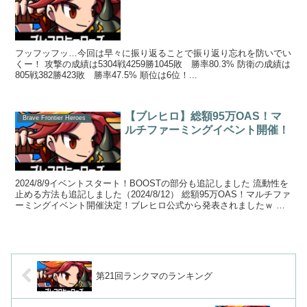
フッフッフッ…今回は早々に振り返ることで振り返り忘れを防いでい
くー！ 攻撃の成績は5304戦4259勝1045敗 勝率80.3% 防衛の成績は
805戦382勝423敗 勝率47.5% 順位は6位！...
【ブレヒロ】総額95万OAS！マ
Brave Frontier Heroes
ルチファーミングイベント開催！
2024/8/9イベントスタート！BOOSTの部分も追記しました 流動性を
止める方法も追記しました（2024/8/12） 総額95万OAS！マルチファ
ーミングイベント開催決定！ブレヒロ公式から発表されましたｗ 今
日はこれ...
第21回ランクマのランキング