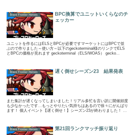
計算しま...
BPC換算でユニットいくらなのチ
Brave Frontier Heroes
ェッカー
ユニットを作るにはELSとBPCが必要ですマーケットにはBPCで並
ぶので作りました～使い方～以下のgeckoterminal様のリンクでELS
とBPCの価格が見れます geckoterminal（ELS/WOAS） gecko...
遅く倒せシーズン23 結果発表
Brave Frontier Heroes
また集計が遅くなってしまいました！リアル多忙を言い訳に開催頻度
も少なかったです…もっとやりたい気持ちはあるので徐々にがんばり
ます！ 個人イベント【遅く倒せ！】シーズン23が終わりました！ 結
果を振り返りながら集計していきまーす...
第21回ランクマッチ振り返り
Brave Frontier Heroes