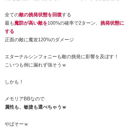
全ての
敵の挑発状態を回復
する
最も
魔防が高い敵を
100%の確率で2ターン、
挑発状態に
する
正面の敵に魔攻120%のダメージ
エターナルシンフォニーも敵の挑発に影響を及ぼす！
こいつも例に漏れず強そうｗ
しかも！
メモリアBBなので
属性も、敏捷も選べちゃうｗ
やばそーｗ