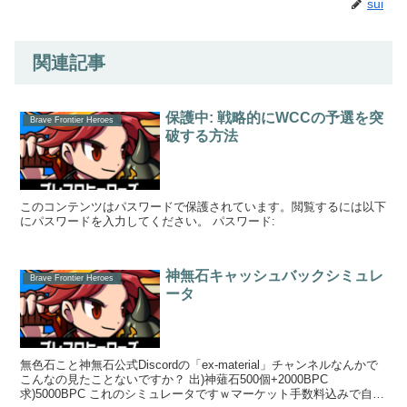
sui
関連記事
保護中: 戦略的にWCCの予選を突
Brave Frontier Heroes
破する方法
このコンテンツはパスワードで保護されています。閲覧するには以下
にパスワードを入力してください。 パスワード:
神無石キャッシュバックシミュレ
Brave Frontier Heroes
ータ
無色石こと神無石公式Discordの「ex-material」チャンネルなんかで
こんなの見たことないですか？ 出)神薙石500個+2000BPC
求)5000BPC これのシミュレータですｗマーケット手数料込みで自動