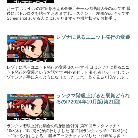
おーす ランセルの対策を考える会発足チーム代理副店長のsuiです 最
後にバトルログを貼っておきます 以下スクショ、左側がsuiさんです
Screenshot わかる人にはわかりますが危機的状況w お相手...
レゾナに見るユニット発行の変遷
Brave Frontier Heroes
レゾナに見るユニット発行の変遷 おいーす 今日はレゾナに見るユニ
ット発行の変遷というお話です 初心者セット 初心者セットとしてレ
ゾナンスが手に入るようになりました これ、良く見るとIDがデルタ
召喚ユニ...
ランクマ階級上げると褒賞どうな
Brave Frontier Heroes
るの!?2024年10月版(第21回)
ランクマ階級上げた場合の報酬割合計算 第20回ランクマッチ：
10/3(木)～10/23(水)が終わりました 第21回ランクマッチ：10/31(木)
～11/20(水)はじまる！ 階級アップチャレンジしたい召喚師も多いの