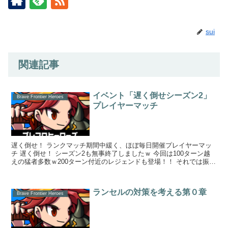
sui
関連記事
イベント「遅く倒せシーズン2」
Brave Frontier Heroes
プレイヤーマッチ
遅く倒せ！ ランクマッチ期間中緩く、ほぼ毎日開催プレイヤーマッ
チ 遅く倒せ！ シーズン2も無事終了しましたｗ 今回は100ターン越
えの猛者多数ｗ200ターン付近のレジェンドも登場！！ それでは振り
返っていきま...
ランセルの対策を考える第０章
Brave Frontier Heroes