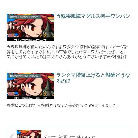
では...
五魂疾風陣マグルス初手ワンパン
Brave Frontier Heroes
五魂疾風陣が使いたいんですよワタクシ 前回の記事ではダメージ計
算をしておらずまさに机上の空論でした正直ニワカだったぜ... と、
気づかせてくれたのはエノキさんありがとうございますw 今回は計算
してみた！w ...
ランクマ階級上げると報酬どうな
Brave Frontier Heroes
るの!?
各階級1つ上げたら報酬どうなるか妄想するために作りました
ダメージ計算ツールforスマホ