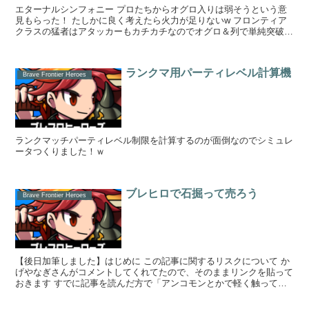
エターナルシンフォニー プロたちからオグロ入りは弱そうという意
見もらった！ たしかに良く考えたら火力が足りないw フロンティア
クラスの猛者はアタッカーもカチカチなのでオグロ＆列で単純突破は
難しいかもしれませんw ...
ランクマ用パーティレベル計算機
Brave Frontier Heroes
ランクマッチパーティレベル制限を計算するのが面倒なのでシミュレ
ータつくりました！ｗ
ブレヒロで石掘って売ろう
Brave Frontier Heroes
【後日加筆しました】はじめに この記事に関するリスクについて か
げやなぎさんがコメントしてくれてたので、そのままリンクを貼って
おきます すでに記事を読んだ方で「アンコモンとかで軽く触ってい
るだけで、放置ゲーとして儲かる」...