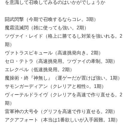
を意識して召喚してみるのはいかがでしょうか
闘武閃撃（今期で召喚するならコレ。3期）
魔霜流滅閃（雑に使っても強い。2期）
ツヴァイ・レイド（格上に勝てるし対策を強いれる。2
期）
ヴァトラスピキュール（高速挑発向き。2期）
セロ・テトラ（高速挑発用。ツヴァイの牽制。3期）
エレクペル（低速挑発用。2期）
魔操術・終『神無し』（運ゲーだが置けば強い。1期）
サモンガーディアン（クレリアと相性○。1期）
ヴィーテルドライヴ（クレリアを高速で作り直せる。2
期）
雷軍神の大号令（グリフを高速で作り直せる。2期）
アクアフォート（本当は1番欲しいが入手困難。1期）