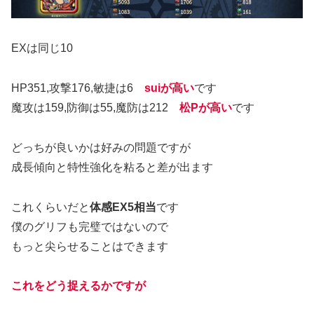
EXは同じ10
HP351,攻撃176,敏捷は6
suiが高い
です
魔攻は159,防御は55,魔防は212
松Pが高い
です
どっちが良いかは好みの問題ですが
成長傾向と特性強化を粘ると差が出ます
これくらいだと
体感EX5相当
です
僕のグリフも完璧ではないので
もっと尖らせることはできます
これをどう捉えるかですが