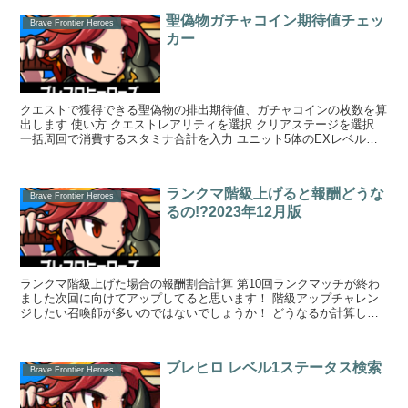
聖偽物ガチャコイン期待値チェッ
Brave Frontier Heroes
カー
クエストで獲得できる聖偽物の排出期待値、ガチャコインの枚数を算
出します 使い方 クエストレアリティを選択 クリアステージを選択
一括周回で消費するスタミナ合計を入力 ユニット5体のEXレベル合
計を入力 ...
ランクマ階級上げると報酬どうな
Brave Frontier Heroes
るの!?2023年12月版
ランクマ階級上げた場合の報酬割合計算 第10回ランクマッチが終わ
ました次回に向けてアップしてると思います！ 階級アップチャレン
ジしたい召喚師が多いのではないでしょうか！ どうなるか計算しま
した！ｗ 着地Teirでデ...
ブレヒロ レベル1ステータス検索
Brave Frontier Heroes