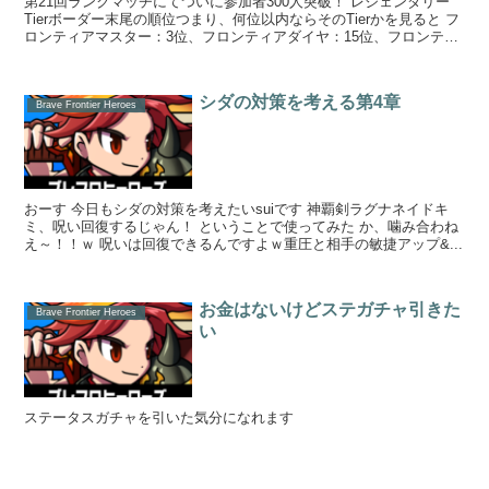
第21回ランクマッチにてついに参加者300人突破！ レジェンダリー
Tierボーダー末尾の順位つまり、何位以内ならそのTierかを見ると フ
ロンティアマスター：3位、フロンティアダイヤ：15位、フロンティ
アプラチナ：...
シダの対策を考える第4章
Brave Frontier Heroes
おーす 今日もシダの対策を考えたいsuiです 神覇剣ラグナネイドキ
ミ、呪い回復するじゃん！ ということで使ってみた か、噛み合わね
え～！！ｗ 呪いは回復できるんですよｗ重圧と相手の敏捷アップ&...
お金はないけどステガチャ引きた
Brave Frontier Heroes
い
ステータスガチャを引いた気分になれます