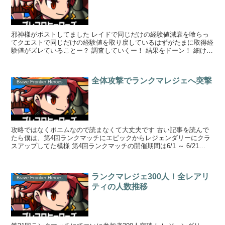
邪神様がポストしてました レイドで同じだけの経験値減衰を喰らっ
てクエストで同じだけの経験値を取り戻しているはずがたまに取得経
験値がズレていることー？ 調査していくー！ 結果をドーン！ 細けえ
ことは省...
全体攻撃でランクマレジェへ突撃
Brave Frontier Heroes
攻略ではなくポエムなので読まなくて大丈夫です 古い記事を読んで
たら僕は、第4回ランクマッチにエピックからレジェンダリーにクラ
スアップしてた模様 第4回ランクマッチの開催期間は6/1 ～ 6/21
2023年のｗ ...
ランクマレジェ300人！全レアリ
Brave Frontier Heroes
ティの人数推移