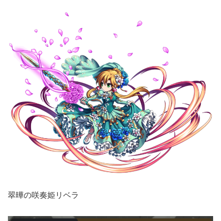
翠曄の咲奏姫リベラ