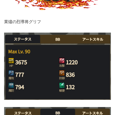
業燼の烈導将グリフ