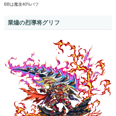
BBは魔攻40%バフ
業燼の烈導将グリフ