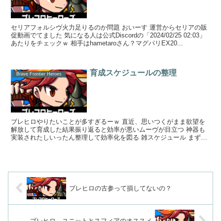
セリアフォルシヴ火力足りるのか問題 おいーす 運営からセリアの販
促動画でてました 気になる人は公式Discordの「2024/02/25 02:03」
あたりをチェックｗ 相手はhametaroさん？マグパリEX20...
育成スケジュールの整理
Brave Frontier Heroes
ブレヒロやりたいことが多すぎるーｗ 直近、思いつくがまま欲望を
解放して育成した結果振り返ると効率が悪いムーヴが目立つ 神器も
実装されたしいったん整理して効率化を図る 雑スケジュール まずは
やりたいことを雑に列挙適当...
ブレヒロの古参って損してないの？
ブレヒロ ユニットとスフィアのオススメ