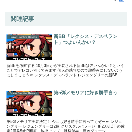
関連記事
新BB「レクシス・デスペラン
Brave Frontier Heroes
ト」つよいんかい？
新BBを考察する 10月3日から実装される新BBは強いんかい？という
ことでアレコレ考えてみます 個人の感想なので鵜呑みにしないよう
にしましょうｗ レクシス・デスペラント レジェンダリーの新BB レ
クシ...
第5弾メモリアに好き勝手言う
Brave Frontier Heroes
第5弾メモリア実装決定！ 今回も好き勝手に言ってくぞーｗ レジェ
ンダリー レジェンダリーは2個 クリスタルバラージ HP20%以下の確
定2回発動HP回復、敏捷アップ、挑発付与、魔攻ダメージ...