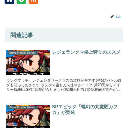
sui
関連記事
レジェランクマ格上狩りのススメ
Brave Frontier Heroes
ランクマッチ、レジェンダリークラスの攻略記事です最後にバトルロ
グも貼っておきます ランクマ楽しんでますかー！？ 第20回からデイ
リー報酬ELSPに調整が入りました第19回までは順位報酬の割合が多
かったのでシーズン開始～...
SPエピック「螺幻の亢魔匠カフ
Brave Frontier Heroes
カ」が実装