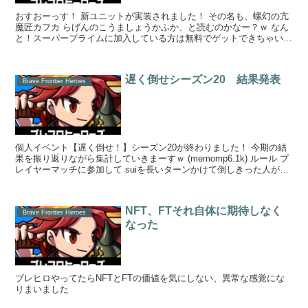
おすおーっす！ 新ユニットが実装されました！ その名も、螺幻の亢
魔匠カフカ らげんのこうましょうかふか、と読むのかなー？ｗ なん
と！スーパープライムに加入している方は無料でゲットできちゃいま
す！！！発行数は...
遅く倒せシーズン20 結果発表
Brave Frontier Heroes
個人イベント【遅く倒せ！】シーズン20が終わりました！ 今期の結
果を振り返りながら集計していきまーすｗ (memomp6.1k) ルール プ
レイヤーマッチに参加して suiを長いターンかけて倒しきった人が勝
ち...
NFT、FTそれ自体に期待しなく
Brave Frontier Heroes
なった
ブレヒロやってたらNFTとFTの価値を気にしない、異常な感覚にな
りまいました