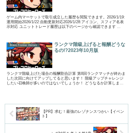
ゲーム内マーケットで取引成立した履歴を閲覧できます。2026/1/19:
運用開始2026/1/22:自動更新対応2026/1/28:アイコン、スフィア名表
示対応 ユニットトレード履歴は以下のページから確認できます ...
ランクマ階級上げると報酬どうな
Brave Frontier Heroes
るの!?2023年10月版
ランクマ階級上げた場合の報酬割合計算 第8回ランクマッチが終わま
した次回に向けてアップしてると思います！ 階級アップチャレンジ
したい召喚師が多いのではないでしょうか！ どうなるか計算しまし
た！ 着地Teirでデイリ...
【PR】求む！最強のレゾナンスつかい【イベン
ト】