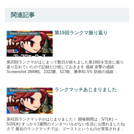
関連記事
第19回ランクマ振り返り
Brave Frontier Heroes
第20回ランクマがはじまって数日が経ちました第19回を完全に振り
返り忘れていたので記録だけ残しておきます 成績 攻撃の成績
Screenshot 2849戦、2322勝、527敗、勝率81.5% 防衛の成績 ...
ランクマッチあじまりました
Brave Frontier Heroes
第41回ランクマッチがはじまりました！ 開催期間は：5/7(木) ～
5/20(水) すっかり1週間のインターバルがない生活にも慣れましたね
さて 最近のランクマッチでは、ゴーストというものが実装されまし
た ...