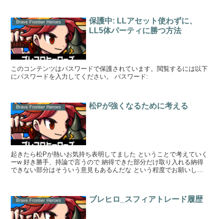
保護中: LLアセット使わずに、
Brave Frontier Heroes
LL5体パーティに勝つ方法
このコンテンツはパスワードで保護されています。閲覧するには以下
にパスワードを入力してください。 パスワード:
松Pが強くなるために考える
Brave Frontier Heroes
起きたら松Pが熱いお気持ち表明してました ということで考えていく
ーw 好き勝手、持論で言うので 納得できた部分だけ取り入れる納得
できない部分はそういう意見もあるんだな という程度でお願いしま
す！w ...
ブレヒロ_スフィアトレード履歴
Brave Frontier Heroes